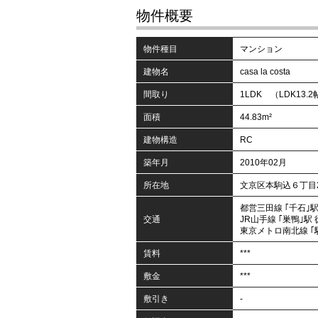
物件概要
物件種目
マンション
建物名
casa la costa
間取り
1LDK （LDK13.2
面積
44.83m²
建物構造
RC
築年月
2010年02月
所在地
文京区本駒込６丁目2
都営三田線 ｢千石｣駅
交通
JR山手線 ｢巣鴨｣駅
東京メトロ南北線 ｢駒
賃料
***
敷金
***
敷引き
-