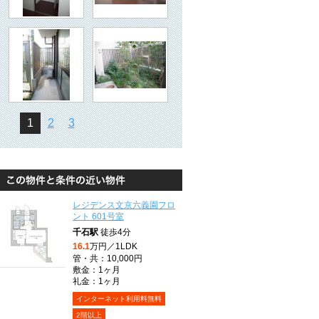
1
2
3
レジデンス文京六義園フロ
ント 601号室
千石駅
徒歩4分
16.1
万円／1LDK
管・共：10,000円
敷金：1ヶ月
礼金：1ヶ月
インターネット利用料無料
2階以上