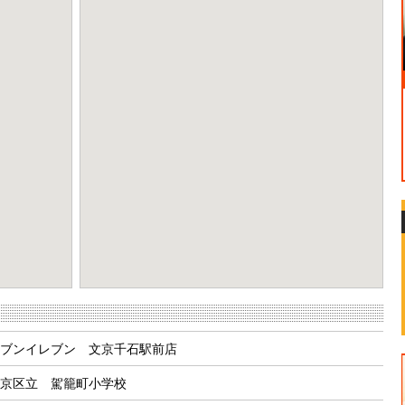
eport a problem
ブンイレブン 文京千石駅前店
京区立 駕籠町小学校