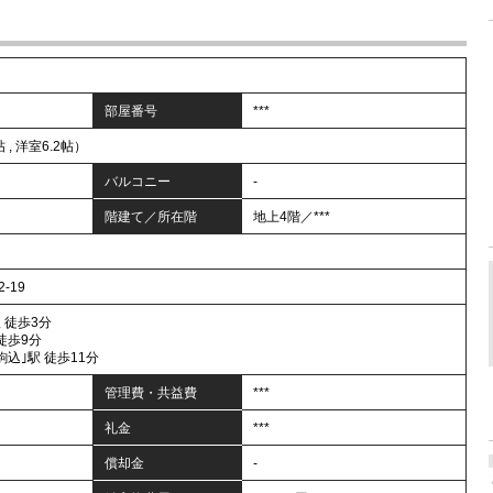
部屋番号
***
帖 , 洋室6.2帖）
バルコニー
-
階建て／所在階
地上4階／***
-19
 徒歩3分
 徒歩9分
込｣駅 徒歩11分
管理費・共益費
***
礼金
***
償却金
-