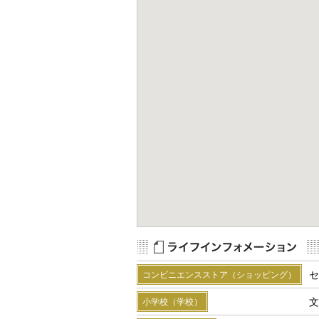
Map Data
Terms
R
セ
コンビニエンスストア（ショッピング）
文
小学校（学校）