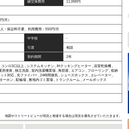
鍵交換費用
11,000円
0円/月）
人・保証料不要、利用費用：550円/月
中学校
-
引渡
相談
契約期間
2年
,
コンロ3口以上
,
システムキッチン
,
IHクッキングヒーター
,
浴室乾燥機
,
暖房便座
,
独立洗面
,
室内洗濯機置場
,
角部屋
,
エアコン
,
フローリング
,
収納
ネット対応
,
光ファイバー
,
24時間換気
,
シューズボックス
,
エレベーター
,
ンターホン
,
駐輪場
,
敷地内ゴミ置場
,
トランクルーム
,
メールボックス
地図やストリートビューが現況と相違する場合は現況を優先させていただきます。