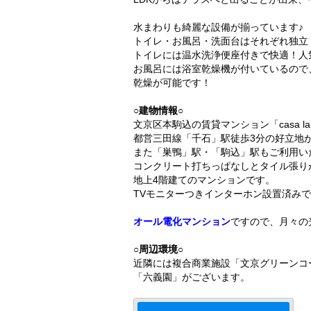
水まわりも綺麗な設備が揃っています♪
トイレ・お風呂・洗面台はそれぞれ独立
トイレには温水洗浄便座付きで快適！人
お風呂には浴室乾燥機が付いているので
乾燥が可能です！
○建物情報○
文京区本駒込の賃貸マンション「casa la 
都営三田線「千石」駅徒歩3分の好立地
また「巣鴨」駅・「駒込」駅もご利用い
コンクリート打ちっぱなしとタイル張り
地上4階建てのマンションです。
TVモニターつきインターホン設置済み
オール電化マンション
ですので、月々の
○周辺環境○
近隣には複合商業施設「文京グリーンコ
「六義園」がございます。