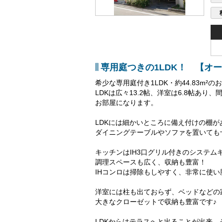
専用庭つきの1LDK！ 【オ
希少な専用庭付き1LDK・約44.83m²
LDKは広々13.2帖、洋室は6.8帖あ
お部屋になります。
LDKには細かいところに備え付けの棚が
ダイニングテーブルやソファを置いても
キッチンはIH3口グリル付きのシステム
調理スペースも広く、収納も豊富！
IHコンロは掃除もしやすく、非常に使い
洋室には柱も出ておらず、ベッドなどの
大きなクローゼットで収納も豊富です♪
LDKからはテラスへと出ることが出来