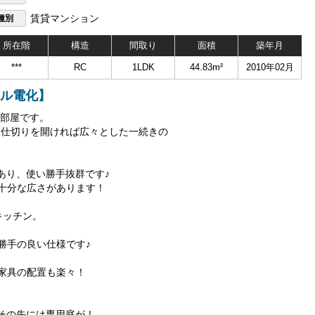
種別
賃貸マンション
所在階
構造
間取り
面積
築年月
***
RC
1LDK
44.83m²
2010年02月
ール電化】
のお部屋です。
り、間仕切りを開ければ広々とした一続きの
あり、使い勝手抜群です♪
十分な広さがあります！
キッチン。
勝手の良い仕様です♪
家具の配置も楽々！
、その先には専用庭が！