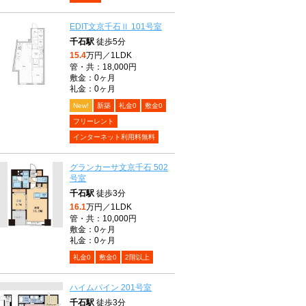
EDIT文京千石Ⅱ 101号室
千石駅
徒歩5分
15.4
万円／1LDK
管・共：18,000円
敷金：0ヶ月
礼金：0ヶ月
New!
新築
礼金0
敷金0
フリーレント
インターネット利用料無料
グランカーサ文京千石 502
号室
千石駅
徒歩3分
16.1
万円／1LDK
管・共：10,000円
敷金：0ヶ月
礼金：0ヶ月
礼金0
敷金0
2階以上
ハイムパイン 201号室
千石駅
徒歩3分