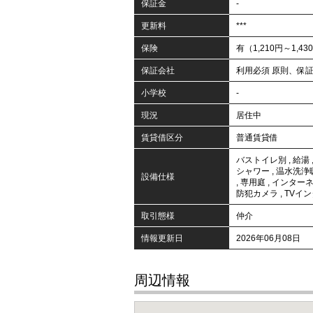
保証金
-
更新料
***
保険
有（1,210円～1,43
保証会社
利用必須 原則、保証
小学校
-
現況
居住中
賃貸借区分
普通賃貸借
バストイレ別
,
給湯
シャワー
,
温水洗浄
設備仕様
,
専用庭
,
インター
防犯カメラ
,
TVイ
取引態様
仲介
情報更新日
2026年06月08日
周辺情報