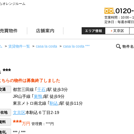
らオレンジルーム
営業時間：10:00～19
定休日：毎週水曜日
ム
>
賃貸物件一覧
>
casa la costa
>
casa la costa ***
 ***
こちらの物件は募集終了しました
交通
都営三田線 ｢
千石
｣駅 徒歩3分
JR山手線 ｢
巣鴨
｣駅 徒歩9分
東京メトロ南北線 ｢
駒込
｣駅 徒歩11分
所在地
文京区
本駒込６丁目2-19
***
賃料
万円
管理費：***円
敷/礼
*** / ***