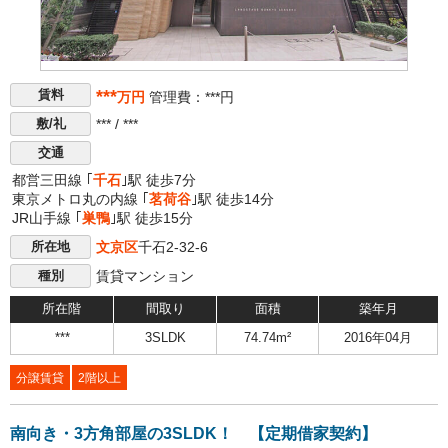
***
賃料
万円
管理費：***円
*** / ***
敷/礼
交通
都営三田線 ｢
千石
｣駅 徒歩7分
東京メトロ丸の内線 ｢
茗荷谷
｣駅 徒歩14分
JR山手線 ｢
巣鴨
｣駅 徒歩15分
文京区
千石2-32-6
所在地
賃貸マンション
種別
所在階
間取り
面積
築年月
***
3SLDK
74.74m²
2016年04月
分譲賃貸
2階以上
南向き・3方角部屋の3SLDK！ 【定期借家契約】