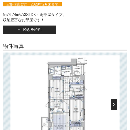
定期借家契約：2028年2月末まで
約74.74m²の3SLDK・角部屋タイプ。
収納豊富なお部屋です！
キッチンは人気のカウンタータイプ。
続きを読む
3口コンロ設置済みでお料理の幅が広がりそう♪
約11.1帖のリビングダイニングは2面シア校で通風良好！
また床暖房が設置されており、冬場も快適にお過ごしいただけます。
物件写真
約6.1帖の主寝室にはウォークインクローゼットがございますほか、
室内各所に収納が設けられています。
○建物情報○
文京区千石2丁目の分譲賃貸マンション「ランドステージ文京千石」。
都営三田線「千石」駅徒歩7分。
そのほか「茗荷谷」駅・「巣鴨」駅もご利用いただけます。
2016年4月竣工・地上6階建て。
閑静な住宅街に佇む分譲賃貸マンションです。
オートロック・防犯カメラ完備で安心してお住まいいただけます。
また不在時に重宝する宅配ボックスや敷地内駐輪場もございます。
長期修繕計画に基づき、令和4年には屋上防水保護塗装工事などを実施済
みです 。
○周辺環境○