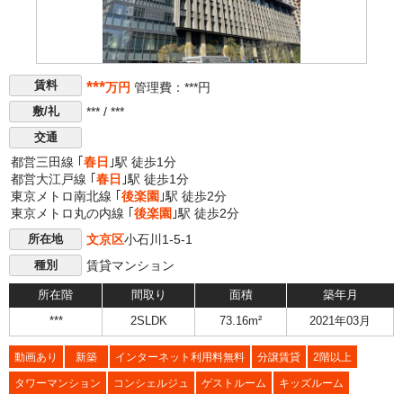
***
賃料
万円
管理費：***円
*** / ***
敷/礼
交通
都営三田線 ｢
春日
｣駅 徒歩1分
都営大江戸線 ｢
春日
｣駅 徒歩1分
東京メトロ南北線 ｢
後楽園
｣駅 徒歩2分
東京メトロ丸の内線 ｢
後楽園
｣駅 徒歩2分
文京区
小石川1-5-1
所在地
賃貸マンション
種別
所在階
間取り
面積
築年月
***
2SLDK
73.16m²
2021年03月
動画あり
新築
インターネット利用料無料
分譲賃貸
2階以上
タワーマンション
コンシェルジュ
ゲストルーム
キッズルーム