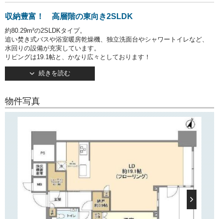
収納豊富！ 高層階の東向き2SLDK
約80.29m²の2SLDKタイプ。
追い焚き式バスや浴室暖房乾燥機、独立洗面台やシャワートイレなど、
水回りの設備が充実しています。
リビングは19.1帖と、かなり広々としております！
続きを読む
キッチンは人気のカウンタータイプ・ガス3口コンロ設置済みです。
玄関にある1.3帖のシューズインクローゼットに始まり、
物件写真
約6.2帖の主寝室にはウォークインクローゼット、
さらには0.9帖の納戸スペースもございますので、
持ち物が多い方でも安心してお住まいいただけます！
で月々の経費を節約可能！
インターネット無料
○建物情報○
文京区小石川1丁目の分譲賃貸マンション「パークコート文京小石川
ザ タワー」。
都営三田線・大江戸線「春日」駅徒歩1分。
東京メトロ南北線・丸ノ内線「後楽園」駅徒歩2分。
複数路線利用可の好立地が魅力です。
2021年3月竣工・地上40階建て。