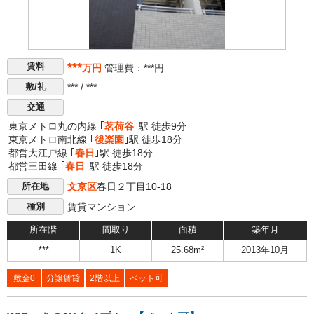
***
賃料
万円
管理費：***円
*** / ***
敷/礼
交通
東京メトロ丸の内線 ｢
茗荷谷
｣駅 徒歩9分
東京メトロ南北線 ｢
後楽園
｣駅 徒歩18分
都営大江戸線 ｢
春日
｣駅 徒歩18分
都営三田線 ｢
春日
｣駅 徒歩18分
文京区
春日２丁目10-18
所在地
賃貸マンション
種別
所在階
間取り
面積
築年月
***
1K
25.68m²
2013年10月
敷金0
分譲賃貸
2階以上
ペット可