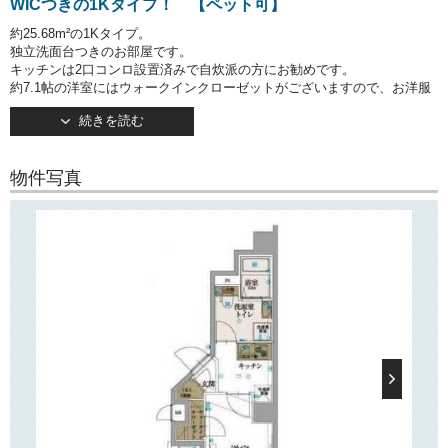
WICつきの1Kタイプ！ 【ペット可】
約25.68m²の1Kタイプ。
独立洗面台つきのお部屋です。
キッチンは2口コンロ設置済みで自炊派の方にお勧めです。
約7.1帖の洋室にはウォークインクローゼットがございますので、お洋服
が多い方も
続きを読む
安心です。
こちらは
（小型犬または猫どちらか1匹・礼金1ヶ月増）のお部
ペット可
物件写真
屋です！
○建物情報○
文京区大塚３丁目の分譲賃貸マンション「リヴシティ文京春日」。
東京メトロ丸の内線「茗荷谷」駅徒歩９分。
そのほか「後楽園」駅、「春日」駅などもご利用いただけます。
地上11階建ての分譲賃貸マンションです。
TVモニターつきオートロック・防犯カメラ・宅配ボックス完備で安心・
便利！
２４時間ゴミ出しOKな敷地内ごみ置き場がございます。
○周辺環境○
最寄り駅である「茗荷谷」駅周辺にはスーパー「三徳」「マルエツプ
チ」や飲食店、
銀行の支店、ドラッグストアなどが揃っており、日々のお買い物にとて
も便利です。