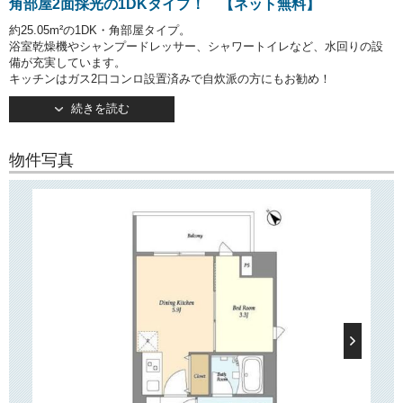
角部屋2面採光の1DKタイプ！ 【ネット無料】
約25.05m²の1DK・角部屋タイプ。
浴室乾燥機やシャンプードレッサー、シャワートイレなど、水回りの設
備が充実しています。
キッチンはガス2口コンロ設置済みで自炊派の方にもお勧め！
DK部分にたっぷりとしたクローゼットが用意されているので、お洋服が
続きを読む
多い方でも安心！
約3.3帖の洋室は2面採光で通風良好です。
物件写真
○建物情報○
文京区西片2丁目の賃貸マンション「GRANSITE東大前」。
東京メトロ南北線「東大前」駅徒歩4分の好立地！
そのほか「白山」駅・「本駒込」駅・「春日」駅・「後楽園」駅など複
数駅・複数路線利用可で、通勤・通学にとても便利な立地です！
2024年3月竣工・地上10階建て。
TVモニターつきオートロック・宅配ボックス完備で安心・便利！
敷地内駐輪場・バイク置き場・ゴミ置き場あり！
で月々の通信費を節約可能！
インターネット無料
お部屋はフロアごとに異なる色調になっており、奇数階はライトブラウ
ン、偶数階はダークブラウンでカラーコーディネートされています！
○周辺環境○
「GRANSITE東大前」は大通り沿いに面して建っており、近隣にはスー