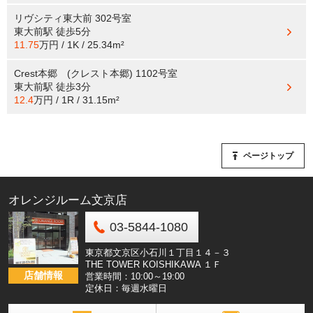
リヴシティ東大前 302号室
東大前駅
徒歩5分
11.75
万円 / 1K / 25.34m²
Crest本郷 (クレスト本郷) 1102号室
東大前駅
徒歩3分
12.4
万円 / 1R / 31.15m²
ページトップ
オレンジルーム文京店
03-5844-1080
東京都文京区小石川１丁目１４－３
THE TOWER KOISHIKAWA １Ｆ
店舗情報
営業時間：10:00～19:00
定休日：毎週水曜日