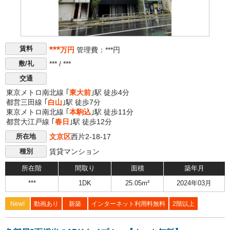
***
賃料
万円
管理費：***円
*** / ***
敷/礼
交通
東京メトロ南北線 ｢
東大前
｣駅 徒歩4分
都営三田線 ｢
白山
｣駅 徒歩7分
東京メトロ南北線 ｢
本駒込
｣駅 徒歩11分
都営大江戸線 ｢
春日
｣駅 徒歩12分
文京区
西片2-18-17
所在地
賃貸マンション
種別
所在階
間取り
面積
築年月
***
1DK
25.05m²
2024年03月
New!
動画あり
新築
インターネット利用料無料
2階以上