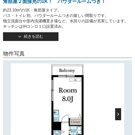
角部屋２面採光の1K！ パウダールームつき！
約23.10m²の1K・角部屋タイプ。
バス・トイレ別、パウダールームつきの嬉しい間取りです。
独立洗面台や室内洗濯機置き場など、水回りの設備が充実しています。
キッチンはIHコンロ１口設置済み。
室内で直火を使う機会がないため、初めての一人暮らしでも安心です！
続きを読む
約7.0帖の洋室は2面採光！
バルコニーは南東向きです♪
物件写真
○建物情報○
東京メトロ丸の内線「本郷三丁目」駅から徒歩3分のところに立地する
「ジュネ本郷」。
丸の内線以外にも、都営大江戸線やJR総武線・中央線、南北線、千代田
線など多数駅・沿線利用可能。
宅配ボックス、防犯カメラやオートロック等完備でセキュリティ面も安
心です！
敷地内駐輪場・バイク置き場もございます（要空き確認）
○周辺環境○
建物周辺にはスーパーやドラッグストア、コンビニなどがございますの
で、日々のお買い物にとても便利です！