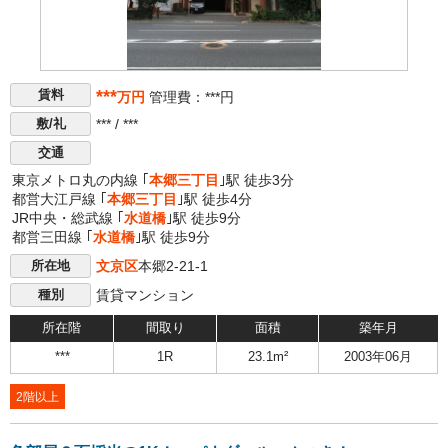
***
賃料
万円
管理費：***円
*** / ***
敷/礼
交通
東京メトロ丸の内線 ｢
本郷三丁目
｣駅 徒歩3分
都営大江戸線 ｢
本郷三丁目
｣駅 徒歩4分
JR中央・総武線 ｢
水道橋
｣駅 徒歩9分
都営三田線 ｢
水道橋
｣駅 徒歩9分
文京区
本郷2-21-1
所在地
賃貸マンション
種別
所在階
間取り
面積
築年月
***
1R
23.1m²
2003年06月
2階以上