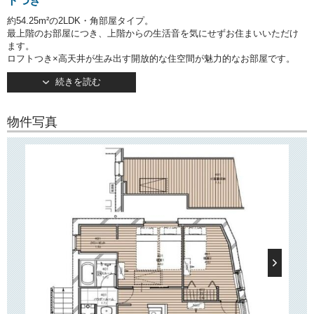
トつき
約54.25m²の2LDK・角部屋タイプ。
最上階のお部屋につき、上階からの生活音を気にせずお住まいいただけ
ます。
ロフトつき×高天井が生み出す開放的な住空間が魅力的なお部屋です。
追い焚き式バスや浴室乾燥機、独立洗面台など、水回り充実のお部屋で
続きを読む
す。
キッチンは人気のカウンタータイプ！
3口IHコンロ設置済みでお料理の幅が広がりそう♪
物件写真
主寝室には約1.9帖分のクローゼットが用意されています。
また、主寝室からロフト（約7.1帖）に上がれます。
全居室にエアコン設置済み！
○建物情報○
文京区小石川4丁目の賃貸マンション「小石川吹上坂ビル」。
東京メトロ丸ノ内線「茗荷谷」駅徒歩12分。
都営三田線「白山」駅徒歩14分。
「播磨坂」から一本入った閑静な住宅街に佇む賃貸マンションです。
2026年6月竣工・地上4階建て。
ワンフロア1住戸の贅沢なプライベート設計！
で月々の通信費を節約可能です！
インターネット無料
○周辺環境○
「小石川吹上坂ビル」は桜並木で有名な「播磨坂」から一本入った住宅