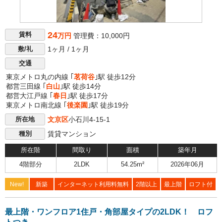
24
賃料
万円
管理費：10,000円
1ヶ月 / 1ヶ月
敷/礼
交通
東京メトロ丸の内線 ｢
茗荷谷
｣駅 徒歩12分
都営三田線 ｢
白山
｣駅 徒歩14分
都営大江戸線 ｢
春日
｣駅 徒歩17分
東京メトロ南北線 ｢
後楽園
｣駅 徒歩19分
文京区
小石川4-15-1
所在地
賃貸マンション
種別
所在階
間取り
面積
築年月
4階部分
2LDK
54.25m²
2026年06月
New!
新築
インターネット利用料無料
2階以上
最上階
ロフト付
最上階・ワンフロア1住戸・角部屋タイプの2LDK！ ロフ