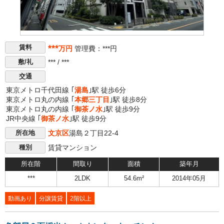
***
賃料
万円
管理費：***円
*** / ***
敷/礼
交通
東京メトロ千代田線 ｢
湯島
｣駅 徒歩6分
東京メトロ丸の内線 ｢
本郷三丁目
｣駅 徒歩8分
東京メトロ丸の内線 ｢
御茶ノ水
｣駅 徒歩9分
JR中央線 ｢
御茶ノ水
｣駅 徒歩9分
文京区
湯島２丁目22-4
所在地
賃貸マンション
種別
所在階
間取り
面積
築年月
***
2LDK
54.6m²
2014年05月
動画あり
分譲賃貸
2階以上