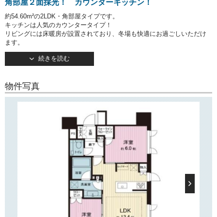
角部屋２面採光！ カウンターキッチン！
約54.60m²の2LDK・角部屋タイプです。
キッチンは人気のカウンタータイプ！
リビングには床暖房が設置されており、冬場も快適にお過ごしいただけ
ます。
主寝室にはウォークインクローゼットがございますので、お洋服が多い
続きを読む
方も
安心です！
物件写真
○建物情報○
文京区湯島2丁目の高級分譲賃貸マンション「セントラルレジデンス御茶
ノ水ヒルトップ」。
東京メトロ千代田線「湯島」駅徒歩6分！
そのほか「御茶ノ水」駅・「本郷三丁目」駅など、徒歩15分圏内に12駅
が利用可という
好立地です！
モノトーンを基調としたシャープな外観が目を惹く、地上14階建てのマ
ンションです。
BGMの流れる1階エントランスやホテルライクな内廊下など、分譲ならで
はの高級感！
TVモニターつきオートロックや宅配ボックスなど、嬉しい設備も揃って
います。
○周辺環境○