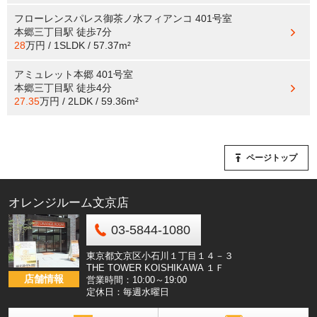
フローレンスパレス御茶ノ水フィアンコ 401号室
本郷三丁目駅
徒歩7分
28
万円 / 1SLDK / 57.37m²
アミュレット本郷 401号室
本郷三丁目駅
徒歩4分
27.35
万円 / 2LDK / 59.36m²
ページトップ
オレンジルーム文京店
03-5844-1080
東京都文京区小石川１丁目１４－３
THE TOWER KOISHIKAWA １Ｆ
店舗情報
営業時間：10:00～19:00
定休日：毎週水曜日