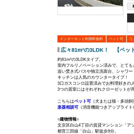
インターネット利用料無料
ペット可
リ
広々81m²の3LDK！ 【ペ
約81m²の3LDKタイプ。
室内フルリノベーション済みで、とても
追い焚き式バスや独立洗面台、シャワー
キッチンは人気のカウンタータイプ！
3口ガスコンロ設置済みでお料理好きの
3つの居室にはそれぞれクローゼットが
こちらは
ペット可
（犬または猫・多頭飼
楽器相談可
（消音機能つきアップライト
○建物情報○
文京区白山4丁目の賃貸マンション「ア
都営三田線「白山」駅徒歩9分。