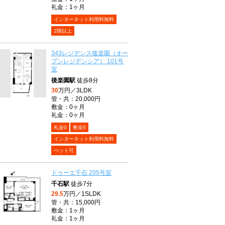
礼金：1ヶ月
インターネット利用料無料
2階以上
343レジデンス後楽園（オー
プンレジデンシア） 101号
室
後楽園駅
徒歩8分
30
万円／3LDK
管・共：20,000円
敷金：0ヶ月
礼金：0ヶ月
礼金0
敷金0
インターネット利用料無料
ペット可
ドゥーエ千石 205号室
千石駅
徒歩7分
29.5
万円／1SLDK
管・共：15,000円
敷金：1ヶ月
礼金：1ヶ月