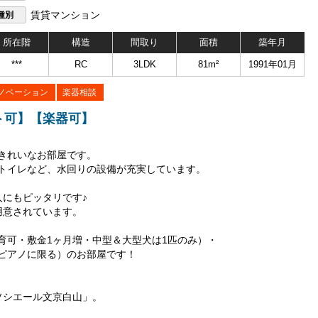
種別
賃貸マンション
所在階
構造
間取り
面積
築年月
***
RC
3LDK
81m²
1991年01月
ノベーション
楽器相談
ット可】【楽器可】
きれいなお部屋です。
トイレなど、水回りの設備が充実しています。
人にもピッタリです♪
用意されています。
育可・敷金1ヶ月増・中型＆大型犬は1匹のみ）・
ピアノに限る）のお部屋です！
ソシエール文京白山」。