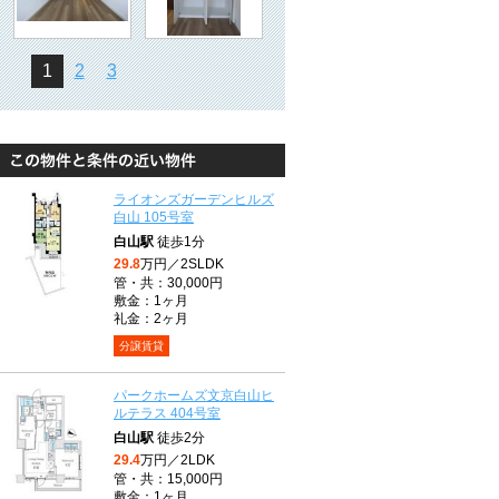
1
2
3
ライオンズガーデンヒルズ
白山 105号室
白山駅
徒歩1分
29.8
万円／2SLDK
管・共：30,000円
敷金：1ヶ月
礼金：2ヶ月
分譲賃貸
パークホームズ文京白山ヒ
ルテラス 404号室
白山駅
徒歩2分
29.4
万円／2LDK
管・共：15,000円
敷金：1ヶ月