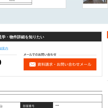
見学・物件詳細を知りたい
舗案内
0
山
部屋番号
***