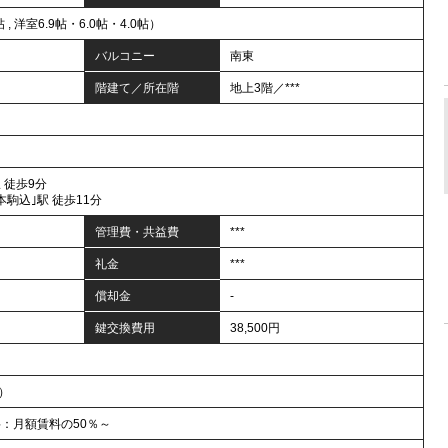
帖 , 洋室6.9帖・6.0帖・4.0帖）
バルコニー
南東
階建て／所在階
地上3階／***
 徒歩9分
本駒込｣駅 徒歩11分
管理費・共益費
***
礼金
***
償却金
-
鍵交換費用
38,500円
年）
料：月額賃料の50％～