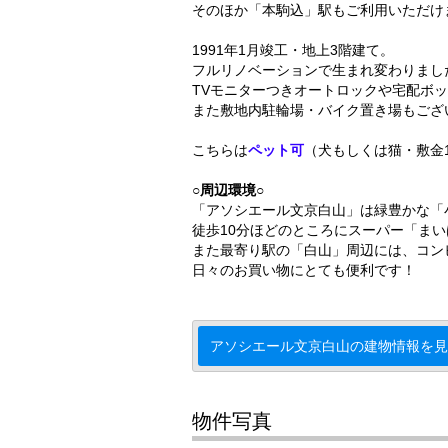
そのほか「本駒込」駅もご利用いただけ
1991年1月竣工・地上3階建て。
フルリノベーションで生まれ変わりまし
TVモニターつきオートロックや宅配ボ
また敷地内駐輪場・バイク置き場もござ
こちらは
ペット可
（犬もしくは猫・敷金
○周辺環境○
「アソシエール文京白山」は緑豊かな「
徒歩10分ほどのところにスーパー「ま
また最寄り駅の「白山」周辺には、コン
日々のお買い物にとても便利です！
アソシエール文京白山の建物情報を見
物件写真