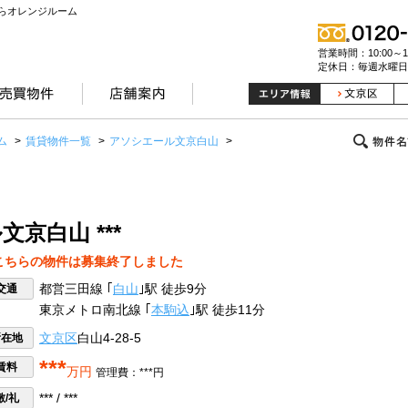
らオレンジルーム
営業時間：10:00～19
定休日：毎週水曜日
ム
>
賃貸物件一覧
>
アソシエール文京白山
>
京白山 ***
こちらの物件は募集終了しました
交通
都営三田線 ｢
白山
｣駅 徒歩9分
東京メトロ南北線 ｢
本駒込
｣駅 徒歩11分
所在地
文京区
白山4-28-5
***
賃料
万円
管理費：***円
敷/礼
*** / ***