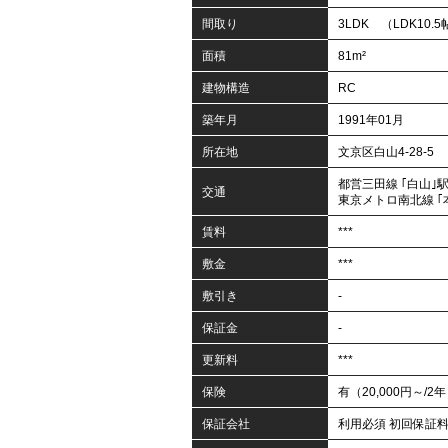
間取り
3LDK （LDK10.5
面積
81m²
建物構造
RC
築年月
1991年01月
所在地
文京区白山4-28-5
都営三田線 ｢白山｣駅
交通
東京メトロ南北線 ｢
賃料
***
敷金
***
敷引き
-
保証金
-
更新料
***
保険
有（20,000円～/2
保証会社
利用必須 初回保証