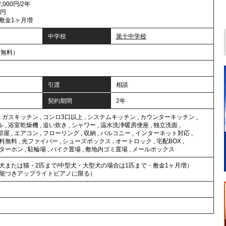
000円/2年
0円
敷金1ヶ月増
中学校
第十中学校
・無料）
引渡
相談
契約期間
2年
,
ガスキッチン
,
コンロ3口以上
,
システムキッチン
,
カウンターキッチン
,
ル
,
浴室乾燥機
,
追い炊き
,
シャワー
,
温水洗浄暖房便座
,
独立洗面
,
部屋
,
エアコン
,
フローリング
,
収納
,
バルコニー
,
インターネット対応
,
料無料
,
光ファイバー
,
シューズボックス
,
オートロック
,
宅配BOX
,
ンターホン
,
駐輪場
,
バイク置場
,
敷地内ゴミ置場
,
メールボックス
犬または猫・2匹まで/中型犬・大型犬の場合は1匹まで・敷金1ヶ月増）
能つきアップライトピアノに限る）