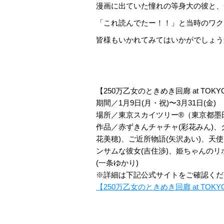
漫画に出ていた憧れの等身大の彼と、
「これ読んでたー！！」と当時のワク
皆様もいかれてみてはいかがでしょうか(
【250万乙女のときめき回廊 at TOKYO 
期間／1月9日(月・祝)〜3月31日(金)
場所／東京スカイツリー®（東京都墨田区
作品／赤ずきんチャチャ(彩花みん)、
花美穂)、ご近所物語(矢沢あい)、天使
ンサムな彼女(吉住渉)、姫ちゃんのリ
(一条ゆかり)
※詳細は下記公式サイトをご確認くだ
【250万乙女のときめき回廊 at TOKY