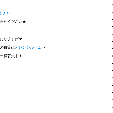
集中♪
合せください★
ます(^^)/
の賃貸は
オレンジルーム
へ！
ー様募集中！！