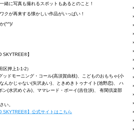
一緒に写真も撮れるスポットもあるとのこと！
ワクが再来する懐かしい作品がいっぱい！
^^)/
SKYTREE®︎】
押上1-1-2）
グッドモーニング・コール(高須賀由枝)、こどものおもちゃ(小
なんかじゃない(矢沢あい)、ときめきトゥナイト(池野恋)、 ハ
ボン(水沢めぐみ)、ママレード・ボーイ(吉住渉)、 有閑倶楽部
さい。
O SKYTREE®︎】公式サイトはこちら