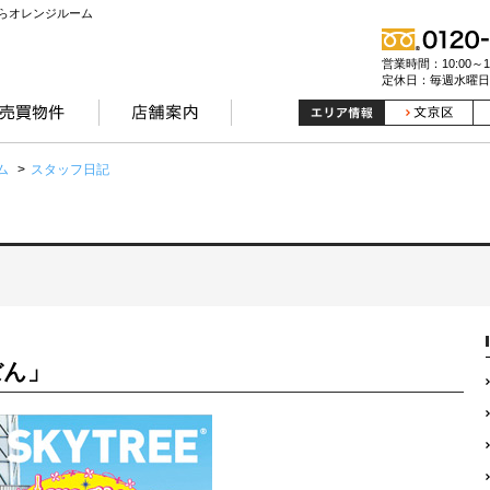
らオレンジルーム
営業時間：10:00～19
定休日：毎週水曜日
ム
>
スタッフ日記
ぼん」