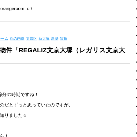
orangeroom_or/
ルーム
丸の内線
文京区
新大塚
新築
賃貸
件「REGALIZ文京大塚（レガリス文京大
節分の時期ですね！
のだとずっと思っていたのですが、
知りました☆
ら！