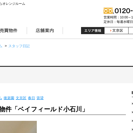
らオレンジルーム
営業時間：10:00～19
定休日：毎週水曜日
ム
>
スタッフ日記
ム
後楽園
文京区
春日
賃貸
物件「ベイフィールド小石川」