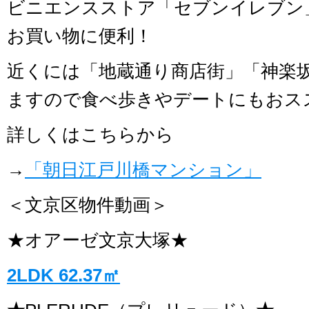
ビニエンスストア「セブンイレブン
お買い物に便利！
近くには「地蔵通り商店街」「神楽
ますので食べ歩きやデートにもおス
詳しくはこちらから
→
「朝日江戸川橋マンション」
＜文京区物件動画＞
★オアーゼ文京大塚★
2LDK 62.37㎡