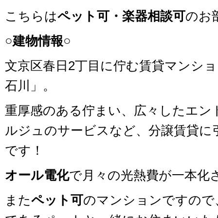
こちらは
ペット可・楽器相談可
のお
○建物情報○
文京区春日2丁目に佇む賃貸マンシ
石川」。
重厚感のある佇まい、広々したエン
ルジュのサービスなど、分譲賃貸に
です！
オール電化
で月々の光熱費が一本化
また
ペット可
のマンションですので