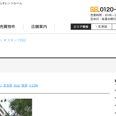
らオレンジルーム
営業時間：10:00～19
定休日：毎週水曜日
ム
>
スタッフ日記
ム
文京区
白山
賃貸
１LDK