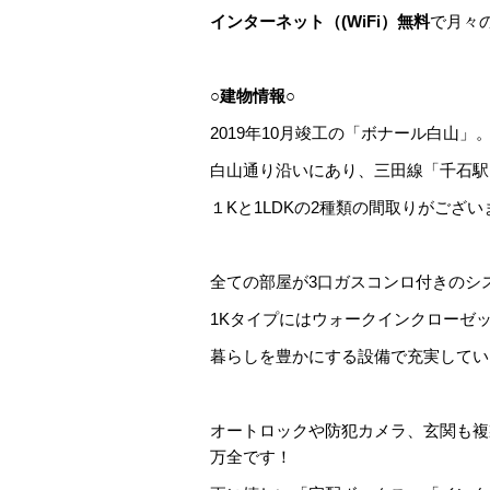
インターネット（(WiFi）無料
で月々
○建物情報○
2019年10月竣工の「ボナール白山」
白山通り沿いにあり、三田線「千石駅
１Kと1LDKの2種類の間取りがござい
全ての部屋が3口ガスコンロ付きのシ
1Kタイプにはウォークインクローゼッ
暮らしを豊かにする設備で充実してい
オートロックや防犯カメラ、玄関も複
万全です！