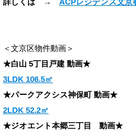
詳しくは →
ACPレジデンス文京
＜文京区物件動画＞
★白山 5丁目戸建 動画★
3LDK 106.5㎡
★パークアクシス神保町 動画★
2LDK 52.2㎡
★ジオエント本郷三丁目 動画★