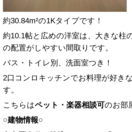
約30.84m²の1Kタイプです！
約10.1帖と広めの洋室は、大きな
の配置がしやすい間取りです。
バス・トイレ別、洗面室つき！
2口コンロキッチンでお料理が好き
す。
こちらは
ペット・楽器相談可
のお部
○建物情報○