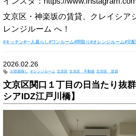
インスタ：https://www.instagram.com/
文京区・神楽坂の賃貸、クレイシア
レンジルーム へ！
#キッチン
#一人暮らし
#ワンルーム
#間取り
#オレンジルーム
#宅
2026.02.26
お部屋探し
オレンジルーム
文京区
文京区 不動産
文京区 賃貸
文京区関口１丁目の日当たり抜
シアIDZ江戸川橋】