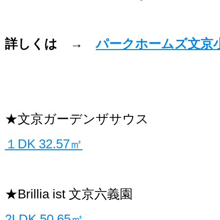
詳しくは →
パークホームズ文京
★文京ガーデンザサウス
１DK 32.57㎡
★Brillia ist 文京六義園
2LDK 50.65㎡