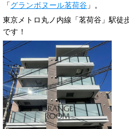
「
グランボヌール茗荷谷
」。
東京メトロ丸ノ内線「茗荷谷」駅徒
です！