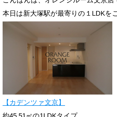
こんばんは、オレンジルーム文京店
本日は新大塚駅が最寄りの１LDKを
【カデンツァ文京】
約45.51㎡の1LDKタイプ。