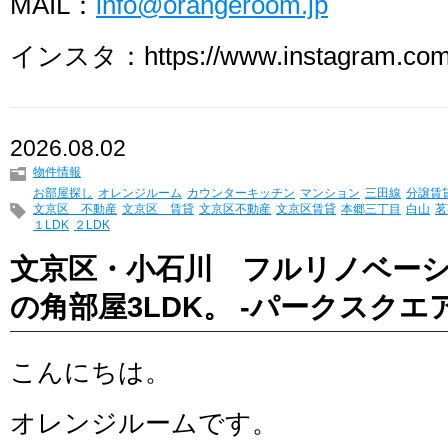
MAIL：
info@orangeroom.jp
インスタ：https://www.instagram.com/
2026.08.02
物件情報
お部屋探し
オレンジルーム
カウンターキッチン
マンション
三田線
分譲賃
文京区 不動産
文京区 賃貸
文京区不動産
文京区賃貸
本郷三丁目
白山
茗
１LDK
２LDK
文京区・小石川 フルリノベー
の角部屋3LDK。 -パークスクエ
こんにちは。
オレンジルームです。