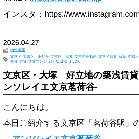
インスタ：https://www.instagram.com/
2026.04.27
物件情報
文京区
文京区 不動産
文京区 賃貸
文京区不動産
文京区賃貸
新築
本郷三
西片
賃貸
賃貸マンション
飯田橋
１LDK
文京区・大塚 好立地の築浅賃貸
ンソレイエ文京茗荷谷-
こんにちは。
本日ご紹介する文京区「茗荷谷駅」
「
アンソレイエ文京茗荷谷
」