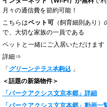
インターネット（Wi-Fi）が無料
で利
月々の通信費を節約可能！
こちらは
ペット可
（飼育細則あり）
で、大切な家族の一員である
ペットと一緒にご入居いただけます
詳細⇒
「
グリーンテラス本駒込
」
＜話題の新築物件＞
「パークアクシス文京本郷」詳細
「パークアクシス文京本郷」動画一