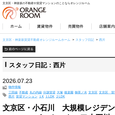
文京区・神楽坂の不動産や賃貸マンションのことならオレンジルーム
文京区・神楽坂賃貸不動産オレンジルームホーム
>
スタッフ日記
>
西片
スタッフ日記：西片
2026.07.23
物件情報
三田線
不動産
丸の内線
分譲賃貸
大塚
後楽園
御茶ノ水
文京区
文京区 賃
西片
賃貸マンション
１K
１LDK
２LDK
文京区・小石川 大規模レジデ