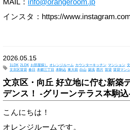
MAIL：
info@orangeroom.jp
インスタ：https://www.instagram.com/
2026.05.15
1LDK
2LDK
お部屋探し
オレンジルーム
カウンターキッチン
マンション
文京区賃貸
春日
本郷三丁目
本駒込
東大前
白山
築浅
西片
賃貸
賃貸マン
文京区・向丘 好立地に佇む新築
デンス！ -グリーンテラス本駒込
こんにちは！
オレンジルームです。