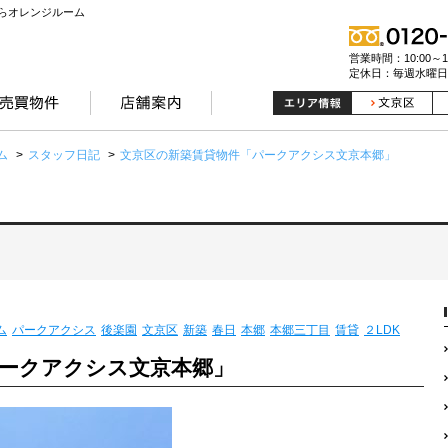
らオレンジルーム
営業時間：10:00～19
定休日：毎週水曜日
ム
>
スタッフ日記
>
文京区の新築賃貸物件「パークアクシス文京本郷」
ム
パークアクシス
後楽園
文京区
新築
春日
本郷
本郷三丁目
賃貸
２LDK
ークアクシス文京本郷」