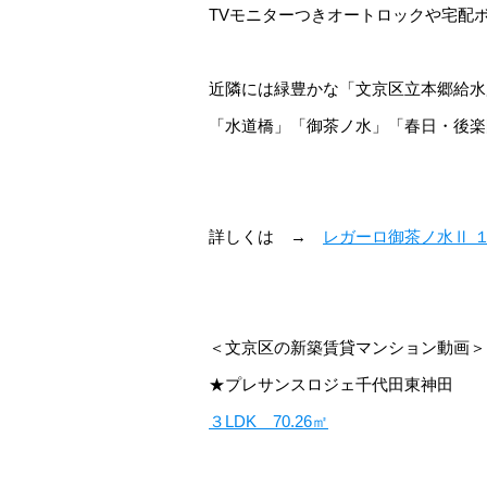
TVモニターつきオートロックや宅配
近隣には緑豊かな「文京区立本郷給水
「水道橋」「御茶ノ水」「春日・後楽
詳しくは →
レガーロ御茶ノ水Ⅱ １
＜文京区の新築賃貸マンション動画＞
★プレサンスロジェ千代田東神田
３LDK 70.26㎡