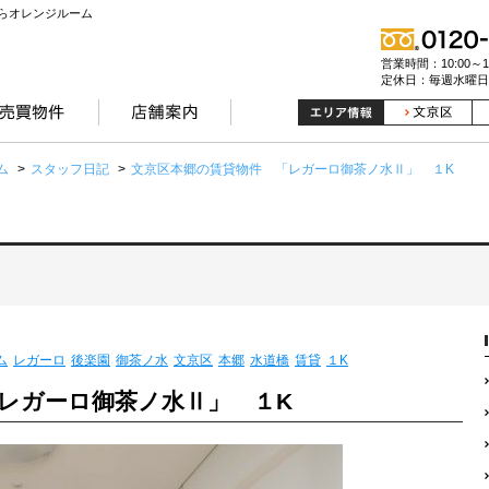
らオレンジルーム
営業時間：10:00～19
定休日：毎週水曜日
ム
>
スタッフ日記
>
文京区本郷の賃貸物件 「レガーロ御茶ノ水Ⅱ」 １K
ム
レガーロ
後楽園
御茶ノ水
文京区
本郷
水道橋
賃貸
１K
レガーロ御茶ノ水Ⅱ」 １K