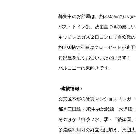
募集中のお部屋は、約29.59㎡の1K
バス・トイレ別、洗面室つきの嬉しい
キッチンはガス２口コンロで自炊派の
約10.6帖の洋室はクローゼットが廊
お部屋を広くお使いいただけます！
バルコニーは東向きです。
○建物情報○
文京区本郷の賃貸マンション「レガ―
都営三田線・JR中央総武線「水道橋
そのほか「御茶ノ水」駅・「後楽園」
多路線利用可の好立地に加え、周辺大